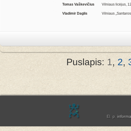
Tomas Vaškevičius
Vilniaus licėjus, 12
Vladimir Daglis
Vilniaus „Santaros“
Puslapis:
1
,
2
,
El. p.
inform