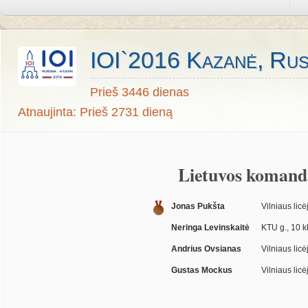
IOI`2016 Kazanė, Rus
Prieš 3446 dienas
Atnaujinta: Prieš 2731 dieną
Lietuvos komand
Jonas Pukšta
Vilniaus licėj
Neringa Levinskaitė
KTU g., 10 kl
Andrius Ovsianas
Vilniaus licė
Gustas Mockus
Vilniaus licėj