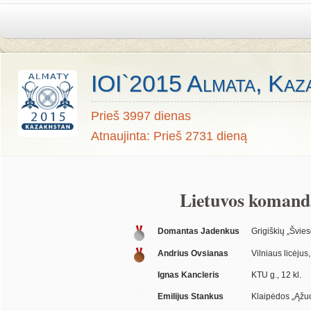
IOI`2015 Almata, Kaz
Prieš 3997 dienas
Atnaujinta: Prieš 2731 dieną
Lietuvos komand
Domantas Jadenkus
Grigiškių „Švieso
Andrius Ovsianas
Vilniaus licėjus,
Ignas Kancleris
KTU g., 12 kl.
Emilijus Stankus
Klaipėdos „Ąžuol