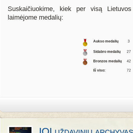
Suskaičiuokime, kiek per visą Lietuvos 
laimėjome medalių:
Aukso medalių
3
Sidabro medalių
27
Bronzos medalių
42
Iš viso:
72
IOI uždavinių archyva