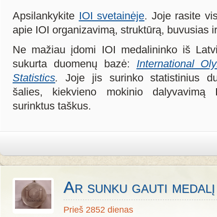
Apsilankykite
IOI svetainėje
. Joje rasite v
apie IOI organizavimą, struktūrą, buvusias 
Ne mažiau įdomi IOI medalininko iš Latv
sukurta duomenų bazė:
International Ol
Statistics
.
Joje jis surinko statistinius 
šalies, kiekvieno mokinio dalyvavimą 
surinktus taškus.
Ar sunku gauti medalį
Prieš 2852 dienas