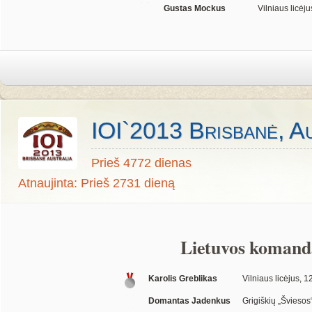
Gustas Mockus
Vilniaus licėjus
IOI`2013 Brisbanė, Au
Prieš 4772 dienas
Atnaujinta: Prieš 2731 dieną
Lietuvos komand
Karolis Greblikas
Vilniaus licėjus, 12
Domantas Jadenkus
Grigiškių „Šviesos“