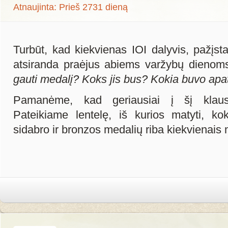
Atnaujinta: Prieš 2731 dieną
Turbūt, kad kiekvienas IOI dalyvis, pažįst
atsiranda praėjus abiems varžybų dienom
gauti medalį? Koks jis bus? Kokia buvo apat
Pamanėme, kad geriausiai į šį klausi
Pateikiame lentelę, iš kurios matyti, k
sidabro ir bronzos medalių riba kiekvienais 