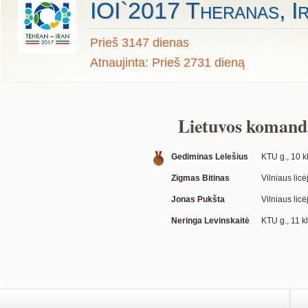
IOI`2017 Theranas, I
Prieš 3147 dienas
Atnaujinta: Prieš 2731 dieną
Lietuvos komand
Gediminas Lelešius
KTU g., 10 kl
Zigmas Bitinas
Vilniaus licė
Jonas Pukšta
Vilniaus licė
Neringa Levinskaitė
KTU g., 11 kl