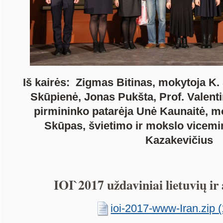
Iš kairės: Zigmas Bitinas, mokytoja K. 
Skūpienė, Jonas Pukšta, Prof. Valent
pirmininko patarėja Unė Kaunaitė, m
Skūpas, švietimo ir mokslo vicemi
Kazakevičius
IOI`2017 uždaviniai lietuvių ir
ioi-2017-www-Iran.zip 