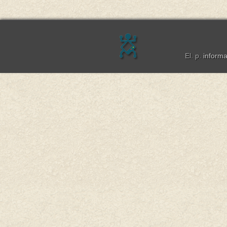
El. p.
inform