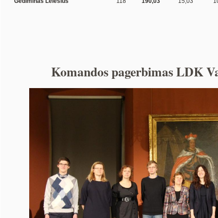
Gediminas Lelešius
118
190,03
15,03
1
Komandos pagerbimas LDK Va