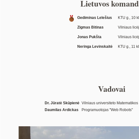
Lietuvos komand
Gediminas Lelešius
KTU g., 10 kl
Zigmas Bitinas
Vilniaus licė
Jonas Pukšta
Vilniaus licė
Neringa Levinskaitė
KTU g., 11 kl
Vadovai
Dr. Jūratė Skūpienė
Vilniaus universiteto Matematikos i
Daumilas Ardickas
Programuotojas "Web Robots"