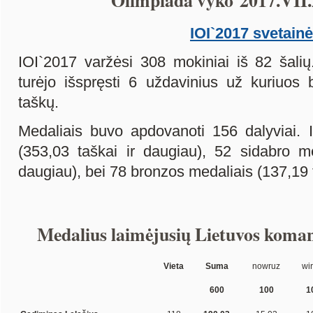
Olimpiada vyko 2017.VII.
IOI`2017 svetainė
IOI`2017 varžėsi 308 mokiniai iš 82 šalių
turėjo išspręsti 6 uždavinius už kuriuos 
taškų.
Medaliais buvo apdovanoti 156 dalyviai. 
(353,03 taškai ir daugiau), 52 sidabro me
daugiau), bei 78 bronzos medaliais (137,19 t
Medalius laimėjusių Lietuvos koman
Vieta
Suma
nowruz
wi
600
100
1