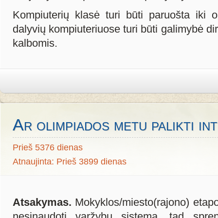
Kompiuterių klasė turi būti paruošta iki 
dalyvių kompiuteriuose turi būti galimybė d
kalbomis.
Ar olimpiados metu palikti in
Prieš 5376 dienas
Atnaujinta: Prieš 3899 dienas
Atsakymas.
Mokyklos/miesto(rajono) etapo
nesinaudoti varžybų sistema, tad spre