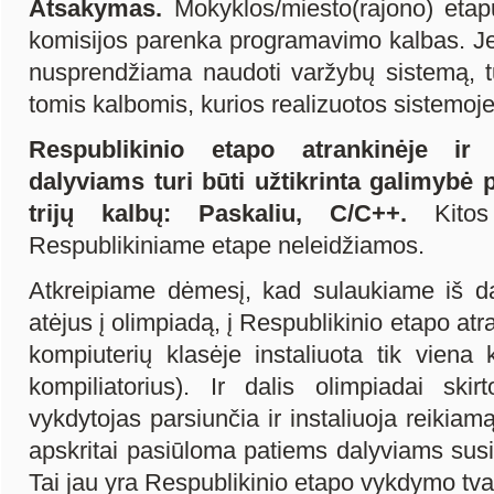
Atsakymas.
Mokyklos/miesto(rajono) etap
komisijos parenka programavimo kalbas. Je
nusprendžiama naudoti varžybų sistemą, tu
tomis kalbomis, kurios realizuotos sistemoj
Respublikinio etapo atrankinėje ir
dalyviams turi būti užtikrinta galimybė 
trijų kalbų: Paskaliu, C/C++.
Kitos 
Respublikiniame etape neleidžiamos.
Atkreipiame dėmesį, kad sulaukiame iš d
atėjus į olimpiadą, į Respublikinio etapo atr
kompiuterių klasėje instaliuota tik viena
kompiliatorius). Ir dalis olimpiadai ski
vykdytojas parsiunčia ir instaliuoja reikia
apskritai pasiūloma patiems dalyviams susiin
Tai jau yra Respublikinio etapo vykdymo tv