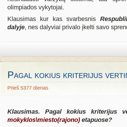
olimpiados vykytojai.
Klausimas kur kas svarbesnis
Respubli
dalyje
, nes dalyviai privalo įkelti savo spr
Pagal kokius kriterijus verti
Prieš 5377 dienas
Klausimas. Pagal kokius kriterijus v
mokyklos\miesto(rajono)
etapuose?