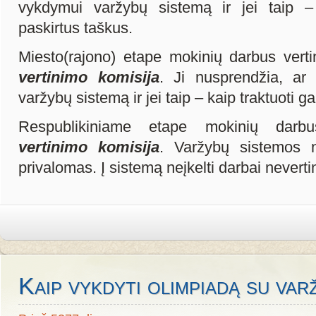
vykdymui varžybų sistemą ir jei taip – 
paskirtus taškus.
Miesto(rajono) etape mokinių darbus vert
vertinimo komisija
. Ji nusprendžia, ar
varžybų sistemą ir jei taip – kaip traktuoti g
Respublikiniame etape mokinių dar
vertinimo komisija
. Varžybų sistemos 
privalomas. Į sistemą neįkelti darbai nevert
Kaip vykdyti olimpiadą su var