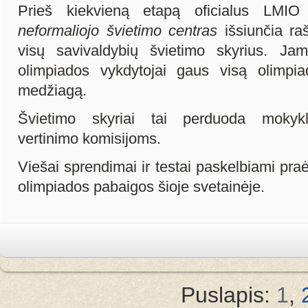
Prieš kiekvieną etapą oficialus LMIO
neformaliojo švietimo centras
išsiunčia ra
visų savivaldybių švietimo skyrius. J
olimpiados vykdytojai gaus visą olimpia
medžiagą.
Švietimo skyriai tai perduoda mokyklo
vertinimo komisijoms.
Viešai sprendimai ir testai paskelbiami pr
olimpiados pabaigos šioje svetainėje.
Puslapis:
1
,