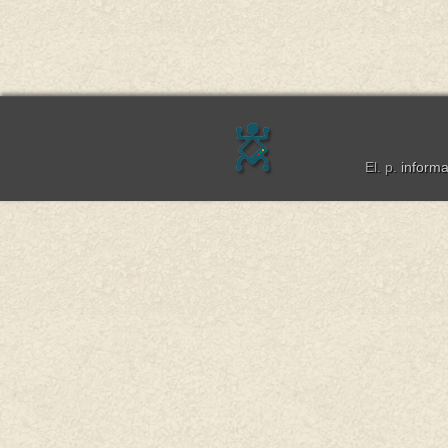
El. p.
inform