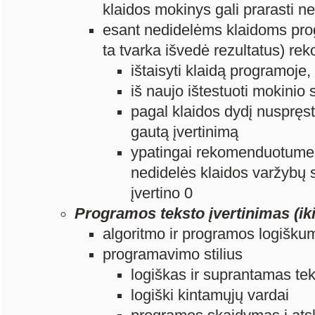
klaidos mokinys gali prarasti n
esant nedidelėms klaidoms pro
ta tvarka išvedė rezultatus) 
ištaisyti klaidą programoje,
iš naujo ištestuoti mokini
pagal klaidos dydį nuspręst
gautą įvertinimą
ypatingai rekomenduotume ta
nedidelės klaidos varžybų 
įvertino 0
Programos teksto įvertinimas (ik
algoritmo ir programos logišku
programavimo stilius
logiškas ir suprantamas te
logiški kintamųjų vardai