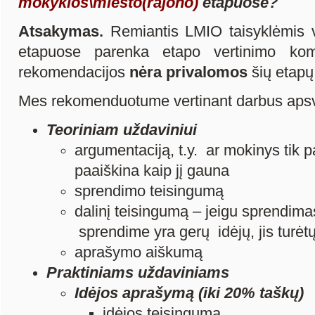
mokyklos\miesto(rajono)
etapuose?
Atsakymas.
Remiantis LMIO taisyklėmis ve
etapuose parenka etapo vertinimo komi
rekomendacijos
nėra privalomos
šių etapų
Mes rekomenduotume vertinant darbus apsvars
Teoriniam uždaviniui
argumentaciją, t.y. ar mokinys tik 
paaiškina kaip jį gauna
sprendimo teisingumą
dalinį teisingumą – jeigu sprendima
sprendime yra gerų idėjų, jis turėtų
aprašymo aiškumą
Praktiniams uždaviniams
Idėjos aprašymą (iki 20% taškų)
idėjos teisingumą