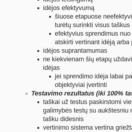
idėjos efektyvumą
šiuose etapuose neefektyvū
turėtų surinkti visus taškus
efektyvius sprendimus nuo 
atskirti vertinant idėją arb
idėjos suprantamumas
ne kiekvienam šių etapų uždavini
idėjas
jei sprendimo idėja labai 
objektyviai įvertinti
Testavimo rezultatus (iki 100% ta
taškai už testus paskirstomi vi
galimybės testų su aukštesniu n
tašku didesnis
vertinimo sistema vertina griežta