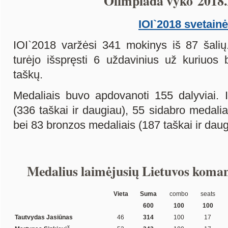
Olimpiada vyko 2018.
IOI`2018 svetainė
IOI`2018 varžėsi 341 mokinys iš 87 šalių.
turėjo išspręsti 6 uždavinius už kuriuos 
taškų.
Medaliais buvo apdovanoti 155 dalyviai. 
(336 taškai ir daugiau), 55 sidabro medalia
bei 83 bronzos medaliais (187 taškai ir daug
Medalius laimėjusių Lietuvos koman
Vieta
Suma
combo
seats
600
100
100
Tautvydas Jasiūnas
46
314
100
17