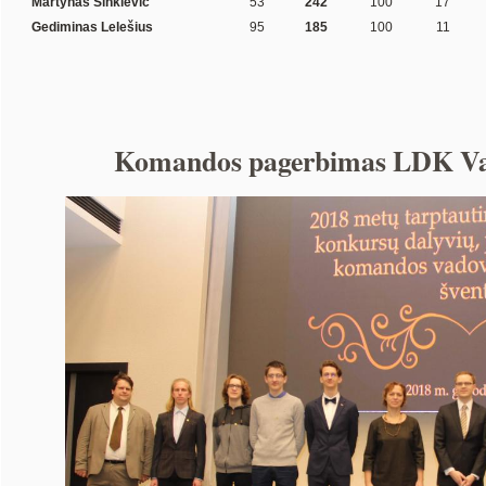
Martynas Sinkievič
53
242
100
17
Gediminas Lelešius
95
185
100
11
Komandos pagerbimas LDK Va