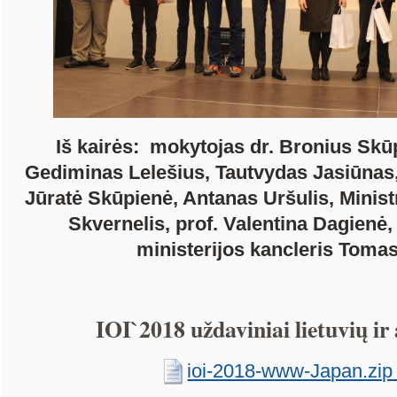
Iš kairės:
mokytojas dr. Bronius Skū
Gediminas Lelešius, Tautvydas Jasiūnas,
Jūratė Skūpienė, Antanas Uršulis, Minis
Skvernelis, prof. Valentina Dagienė,
ministerijos kancleris Toma
IOI`2018 uždaviniai lietuvių ir
ioi-2018-www-Japan.zip