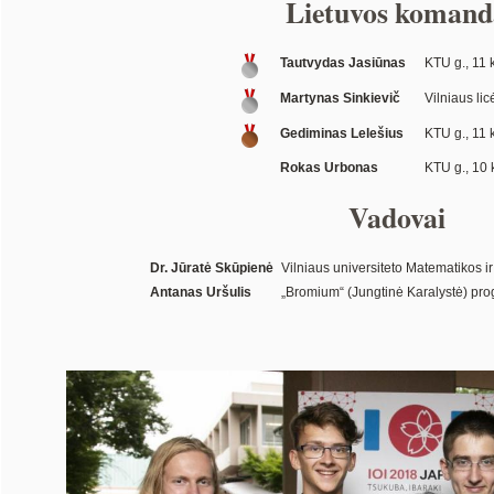
Lietuvos komand
Tautvydas Jasiūnas
KTU g., 11 k
Martynas Sinkievič
Vilniaus licė
Gediminas Lelešius
KTU g., 11 k
Rokas Urbonas
KTU g., 10 k
Vadovai
Dr. Jūratė Skūpienė
Vilniaus universiteto Matematikos ir
Antanas Uršulis
„Bromium“ (Jungtinė Karalystė) pro