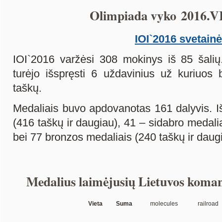
Olimpiada vyko 2016.VI
IOI`2016 svetainė
IOI`2016 varžėsi 308 mokinys iš 85 šalių.
turėjo išspręsti 6 uždavinius už kuriuos 
taškų.
Medaliais buvo apdovanotas 161 dalyvis. I
(416 taškų ir daugiau), 41 – sidabro medalia
bei 77 bronzos medaliais (240 taškų ir daug
Medalius laimėjusių Lietuvos koman
Vieta
Suma
molecules
railroad