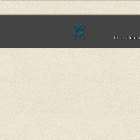
El. p.
inform