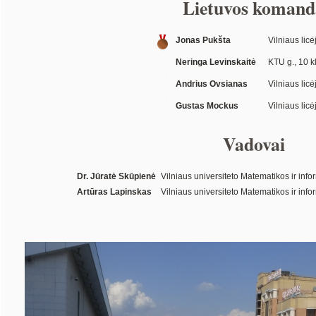
Lietuvos komand
Jonas Pukšta
Vilniaus licėj
Neringa Levinskaitė
KTU g., 10 kl
Andrius Ovsianas
Vilniaus licė
Gustas Mockus
Vilniaus licėj
Vadovai
Dr. Jūratė Skūpienė
Vilniaus universiteto Matematikos ir infor
Artūras Lapinskas
Vilniaus universiteto Matematikos ir info