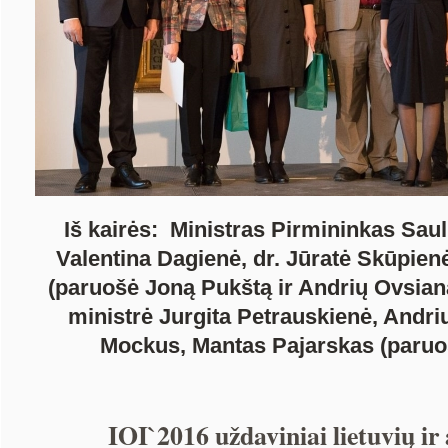
Iš kairės: Ministras Pirmininkas Saul
Valentina Dagienė, dr. Jūratė Skūpien
(paruošė Joną Pukštą ir Andrių Ovsian
ministrė Jurgita Petrauskienė, Andr
Mockus, Mantas Pajarskas (paru
IOI`2016 uždaviniai lietuvių ir