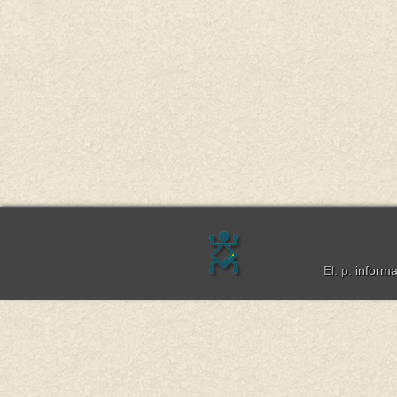
El. p.
inform