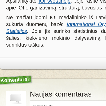
Apsilankykite
IOI svetainėje
. Joje rasite v
apie IOI organizavimą, struktūrą, buvusias 
Ne mažiau įdomi IOI medalininko iš Latv
sukurta duomenų bazė:
International Ol
Statistics
.
Joje jis surinko statistinius 
šalies, kiekvieno mokinio dalyvavimą 
surinktus taškus.
Komentarai
Naujas komentaras