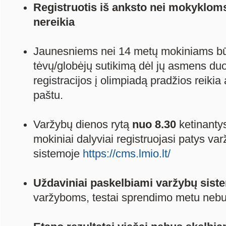
Registruotis iš anksto nei mokyklom
nereikia
Jaunesniems nei 14 metų mokiniams būti
tėvų/globėjų sutikimą dėl jų asmens duo
registracijos į olimpiadą pradžios reikia a
paštu.
Varžybų dienos rytą
nuo 8.30
ketinanty
mokiniai dalyviai registruojasi patys va
sistemoje
https://cms.lmio.lt/
Uždaviniai paskelbiami varžybų sist
varžyboms, testai sprendimo metu neb