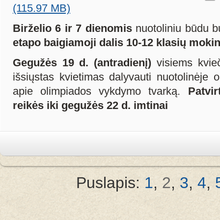
(115.97 MB)
Birželio 6 ir 7 dienomis
nuotoliniu būdu 
etapo baigiamoji dalis 10-12 klasių moki
Gegužės 19 d. (antradienį)
visiems kvi
išsiųstas kvietimas dalyvauti nuotolinėje 
apie olimpiados vykdymo tvarką.
Patvir
reikės iki gegužės 22 d. imtinai
Puslapis:
1
,
2
,
3
,
4
,