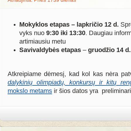
Atnaujinta: Prieš 1739 dienas
Mokyklos etapas – lapkričio 12 d.
Spr
vyks nuo
9:30 iki 13:30
. Daugiau infor
artimiausiu metu
Savivaldybės etapas
–
gruodžio 14 d.
Atkreipiame dėmesį, kad kol kas nėra patv
dalykinių olimpiadų, konkursų ir kitų reng
mokslo metams
ir šios datos yra preliminar