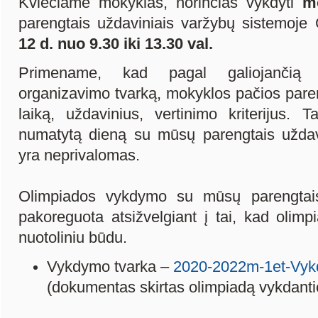
Kviečiame mokyklas, norinčias vykdyti
m
parengtais uždaviniais varžybų sistemoje
12 d. nuo 9.30 iki 13.30 val.
Primename, kad pagal galiojančią i
organizavimo tvarką, mokyklos pačios pare
laiką, uždavinius, vertinimo kriterijus.
numatytą dieną su mūsų parengtais uždav
yra neprivalomas.
Olimpiados vykdymo su mūsų parengtais
pakoreguota atsižvelgiant į tai, kad olimp
nuotoliniu būdu.
Vykdymo tvarka –
2020-2022m-1et-Vyk
(dokumentas skirtas olimpiadą vykdan