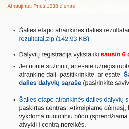
Atnaujinta: Prieš 1638 dienas
Šalies etapo atrankinės dalies rezultata
rezultatai.zip (142.93 KB)
Dalyvių registracija vyksta iki
sausio 6 
Jei norite sužinoti, ar esate užregistruot
atrankinę dalį, pasitikrinkite, ar esate
Š
dalies dalyvių sąraše
(pasirinkite savi
Šalies etapo atrankinės dalies dalyvių 
paskirtas centras. Atkreipiame dėmesį,
vykdoma nuotoliniu būdu (sprendžiama 
atvykti į centrą nereikės.