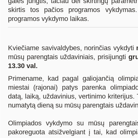
galės jungtis, tačiau dėl skirtingų parametr
skirtis tos pačios programos vykdymas. 
programos vykdymo laikas.
Kviečiame savivaldybes, norinčias vykdyti
mūsų parengtais uždaviniais, prisijungti
gru
13.30 val.
Primename, kad pagal galiojančią olimpi
miestai (rajonai) patys parenka olimpiad
datą, laiką, uždavinius, vertinimo kriteriju
numatytą dieną su mūsų parengtais uždavin
Olimpiados vykdymo su mūsų parengtais
pakoreguota atsižvelgiant į tai, kad olimp