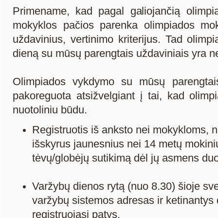
Primename, kad pagal galiojančią olimpi
mokyklos pačios parenka olimpiados moky
uždavinius, vertinimo kriterijus. Tad oli
dieną su mūsų parengtais uždaviniais yra n
Olimpiados vykdymo su mūsų parengtais
pakoreguota atsižvelgiant į tai, kad olimp
nuotoliniu būdu.
Registruotis iš anksto nei mokykloms, n
išskyrus jaunesnius nei 14 metų mokiniu
tėvų/globėjų sutikimą dėl jų asmens d
Varžybų dienos rytą (nuo 8.30) šioje sv
varžybų sistemos adresas ir ketinantys d
registruojasi patys.