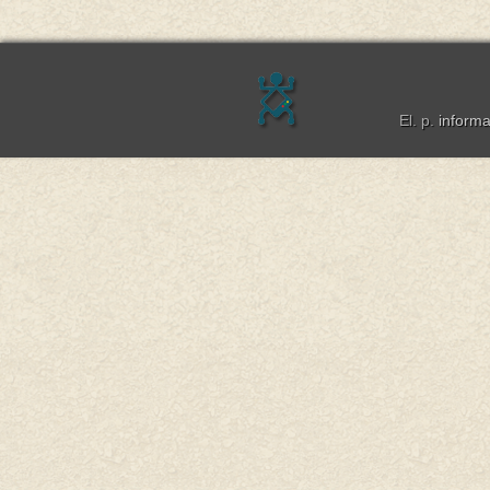
El. p.
inform