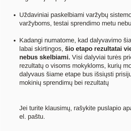
Uždaviniai paskelbiami varžybų sistemo
varžyboms, testai sprendimo metu neb
Kadangi numatome, kad dalyvavimo ši
labai skirtingos,
šio etapo rezultatai vi
nebus skelbiami
.
Visi dalyviai turės p
rezultatų o visoms mokykloms, kurių mok
dalyvaus šiame etape bus išsiųsti prisi
mokinių sprendimų bei rezultatų
Jei turite klausimų, rašykite puslapio ap
el. paštu.