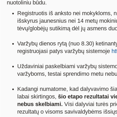
nuotoliniu būdu.
Registruotis iš anksto nei mokykloms, n
išskyrus jaunesnius nei 14 metų mokiniu
tėvų/globėjų sutikimą dėl jų asmens d
Varžybų dienos rytą (nuo 8.30) ketinant
registruojasi patys varžybų sistemoje
ht
Uždaviniai paskelbiami varžybų sistemo
varžyboms, testai sprendimo metu neb
Kadangi numatome, kad dalyvavimo ši
labai skirtingos,
šio etapo rezultatai vi
nebus skelbiami
.
Visi dalyviai turės p
rezultatų o visoms savivaldybėms išsiųst