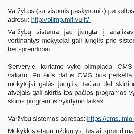
Varžybos (su visomis paskyromis) perkeltos 
adresu:
http://olimp.mif.vu.lt/
Varžybų sistema jau įjungta į analizav
vertinantys mokytojai gali jungtis prie sist
bei sprendimai.
Serveryje, kuriame vyko olimpiada, CMS v
vakaro. Po šios datos CMS bus perkelta į 
mokytojai galės jungtis, tačiau dėl skirti
atvejais gali skirtis tos pačios programos 
skirtis programos vykdymo laikas.
Varžybų sistemos adresas:
https://cms.lmio.l
Mokyklos etapo užduotys, testai sprendima