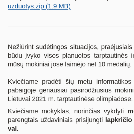
uzduotys.zip (1.9 MB)
Nežiūrint sudėtingos situacijos, praėjusiai
būdu įvyko visos planuotos tarptautinės i
mūsų mokiniai jose laimėjo net 10 medalių.
Kviečiame pradėti šių metų informatikos
pabaigoje geriausiai pasirodžiusius mokin
Lietuvai 2021 m. tarptautinėse olimpiadose.
Kviečiame mokyklas, norinčias vykdyti
m
parengtais uždaviniais prisijungti
lapkričio
val.