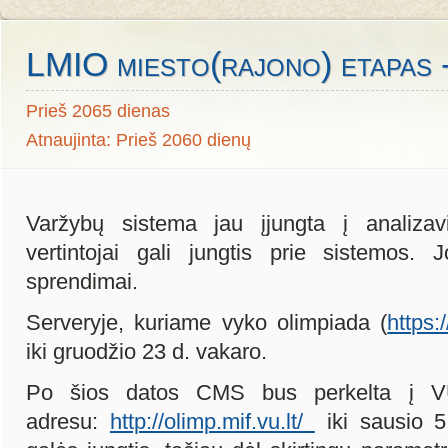
LMIO miesto(rajono) etapas -
Prieš 2065 dienas
Atnaujinta: Prieš 2060 dienų
Varžybų sistema jau įjungta į analizav
vertintojai gali jungtis prie sistemos. J
sprendimai.
Serveryje, kuriame vyko olimpiada (
https:
iki gruodžio 23 d. vakaro.
Po šios datos CMS bus perkelta į VU
adresu:
http://olimp.mif.vu.lt/
iki sausio 5 