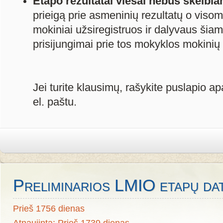
Etapo rezultatai viešai nebus skelbia
prieigą prie asmeninių rezultatų o viso
mokiniai užsiregistruos ir dalyvaus šiam
prisijungimai prie tos mokyklos mokinių
Jei turite klausimų, rašykite puslapio ap
el. paštu.
Preliminarios LMIO etapų da
Prieš 1756 dienas