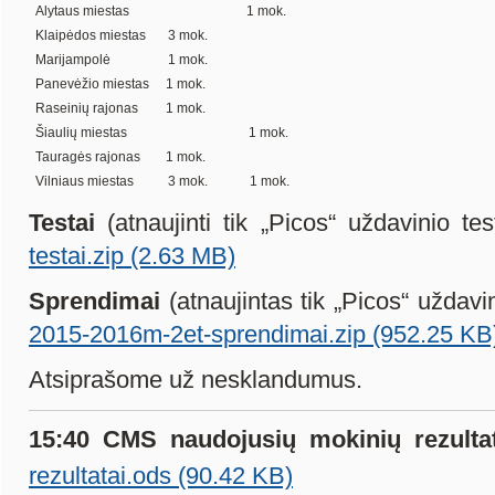
Alytaus miestas
1 mok.
Klaipėdos miestas
3 mok.
Marijampolė
1 mok.
Panevėžio miestas
1 mok.
Raseinių rajonas
1 mok.
Šiaulių miestas
1 mok.
Tauragės rajonas
1 mok.
Vilniaus miestas
3 mok.
1 mok.
Testai
(atnaujinti tik „Picos“ uždavinio tes
testai.zip (2.63 MB)
Sprendimai
(atnaujintas tik „Picos“ uždav
2015-2016m-2et-sprendimai.zip (952.25 KB
Atsiprašome už nesklandumus.
15:40 CMS naudojusių mokinių rezulta
rezultatai.ods (90.42 KB)