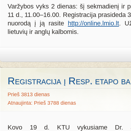
Varžybos vyks 2 dienas: šį sekmadienį ir p
11 d., 11.00–16.00. Registracija prasideda 
nuorodą į ją rasite
http://online.lmio.lt
. U
lietuvių ir anglų kalbomis.
Registracija į Resp. etapo ba
Prieš 3813 dienas
Atnaujinta: Prieš 3788 dienas
Kovo 19 d. KTU vykusiame Dr. J.