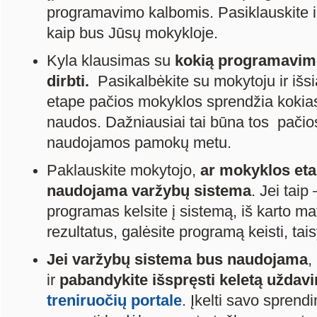
programavimo kalbomis. Pasiklauskite i
kaip bus Jūsų mokykloje.
Kyla klausimas su
kokią programavimo
dirbti.
Pasikalbėkite su mokytoju ir išsi
etape pačios mokyklos sprendžia kokia
naudos. Dažniausiai tai būna tos pačios
naudojamos pamokų metu.
Paklauskite mokytojo,
ar mokyklos et
naudojama varžybų sistema
. Jei tai
programas kelsite į sistemą, iš karto ma
rezultatus, galėsite programą keisti, taisy
Jei varžybų sistema bus naudojama
,
ir
pabandykite išspręsti keletą uždavi
treniruočių portale
. Įkelti savo sprend