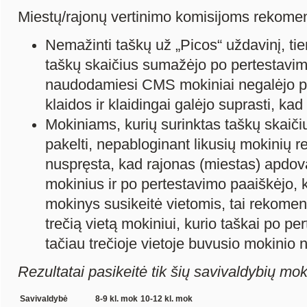
Miestų/rajonų vertinimo komisijoms rekome
Nemažinti taškų už „Picos“ uždavinį, t
taškų skaičius sumažėjo po pertestavi
naudodamiesi CMS mokiniai negalėjo p
klaidos ir klaidingai galėjo suprasti, kad
Mokiniams, kurių surinktas taškų skaiči
pakelti, nepabloginant likusių mokinių re
nuspręsta, kad rajonas (miestas) apdova
mokinius ir po pertestavimo paaiškėjo, ka
mokinys susikeitė vietomis, tai rekome
trečią vietą mokiniui, kurio taškai po pe
tačiau trečioje vietoje buvusio mokinio ne
Rezultatai pasikeitė tik šių savivaldybių mo
Savivaldybė
8-9 kl. mok
10-12 kl. mok