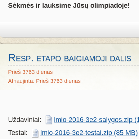
Sėkmės ir lauksime Jūsų olimpiadoje!
Resp. etapo baigiamoji dalis
Prieš 3763 dienas
Atnaujinta: Prieš 3763 dienas
Uždaviniai:
lmio-2016-3e2-salygos.zip 
Testai:
lmio-2016-3e2-testai.zip (85 MB)