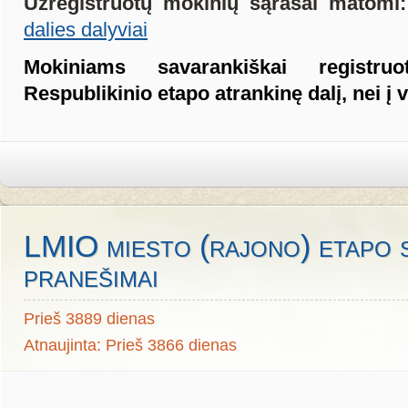
Užregistruotų mokinių sąrašai matomi:
dalies dalyviai
Mokiniams savarankiškai registru
Respublikinio etapo atrankinę dalį, nei 
LMIO miesto (rajono) etapo 
pranešimai
Prieš 3889 dienas
Atnaujinta: Prieš 3866 dienas