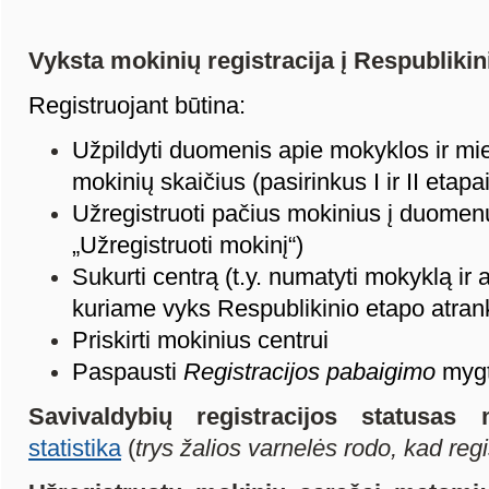
Vyksta mokinių registracija į Respublikini
Registruojant būtina:
Užpildyti duomenis apie mokyklos ir mi
mokinių skaičius (pasirinkus I ir II etapai
Užregistruoti pačius mokinius į duomen
„Užregistruoti mokinį“)
Sukurti centrą (t.y. numatyti mokyklą ir
kuriame vyks Respublikinio etapo atrank
Priskirti mokinius centrui
Paspausti
Registracijos pabaigimo
myg
Savivaldybių registracijos statusas
statistika
(
trys žalios varnelės rodo, kad regi