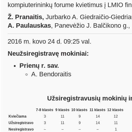
kompiuterininkų forume kvietimus į LMIO fin
Ž. Pranaitis,
Jurbarko A. Giedraičio-Giedria
A. Paulauskas
, Panevėžio J. Balčikono g.,
2016 m. kovo 24 d. 09:25 val.
Neužsiregistravę mokiniai:
Prienų r. sav.
A. Bendoraitis
Užsiregistravusių mokinių i
7-8 klasės
9 klasės
10 klasės
11 klasės
12 klasės
Kviečiama
3
11
9
14
12
Užsiregistravo
3
11
9
14
11
Nesiregistravo
–
–
–
–
1