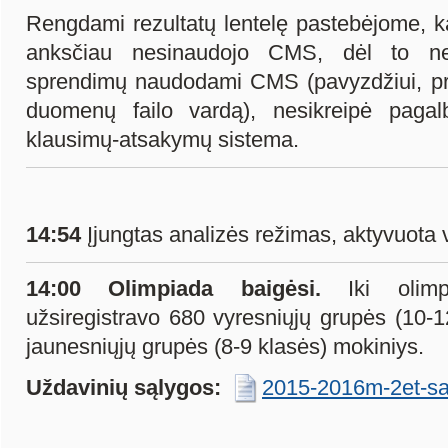
Rengdami rezultatų lentelę pastebėjome, ka
anksčiau nesinaudojo CMS, dėl to nem
sprendimų naudodami CMS (pavyzdžiui, pro
duomenų failo vardą), nesikreipė pag
klausimų-atsakymų sistema.
14:54
Įjungtas analizės režimas, aktyvuota 
14:00 Olimpiada baigėsi.
Iki oli
užsiregistravo 680 vyresniųjų grupės (10-
jaunesniųjų grupės (8-9 klasės) mokiniys.
Uždavinių sąlygos:
2015-2016m-2et-sa