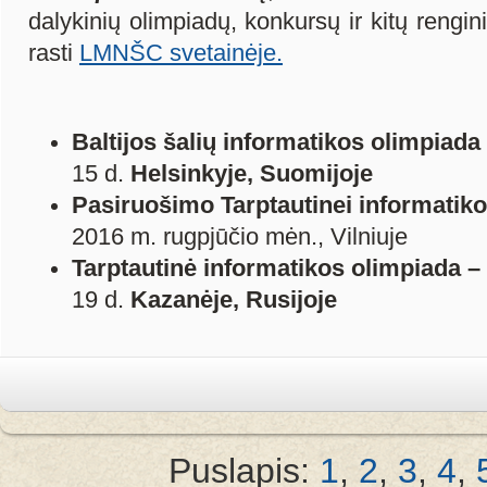
dalykinių olimpiadų, konkursų ir kitų renginių
rasti
LMNŠC svetainėje.
Baltijos šalių informatikos olimpiada
15 d.
Helsinkyje, Suomijoje
Pasiruošimo Tarptautinei informatik
2016 m. rugpjūčio mėn., Vilniuje
Tarptautinė informatikos olimpiada –
19 d.
Kazanėje, Rusijoje
Puslapis:
1
,
2
,
3
,
4
,