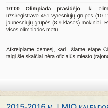
10:00 Olimpiada prasidėjo.
Iki ol
užsiregistravo 451 vyresniųjų grupės (10-
jaunesniųjų grupės (8-9 klasės) mokiniai. 
visos olimpiados metu.
Atkreipiame dėmesį, kad šiame etape C
taigi šie skaičiai nėra oficialūs miesto (rajo
2015-2016 m. LMIO kalendo