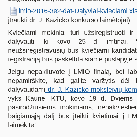
lmio-2016-3e2-dat-Dalyviai-kvieciami.x
įtraukti dr. J. Kazicko konkurso laimėtojai)
Kviečiami mokiniai turi užsiregistruoti ir
dalyvauti iki kovo 25 d. imtinai. Vi
neužsiregistravusių bus kviečiami kandidata
registraciją bus paskelbta šiame puslapyje š
Jeigu nepakliuvote į LMIO finalą, bet lab
nepamirškite, kad galite varžytis dėl
dalyvaudami
dr. J. Kazicko moksleivių kom
vyks Kaune, KTU, kovo 19 d. Dviems g
pasirodžiusiems mokiniams, nepakviest
baigiamąją dalį bus įteikti kvietimai į LM
laimėkite!