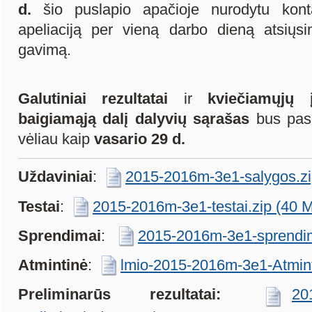
d.
šio puslapio apačioje nurodytu konta
apeliaciją per vieną darbo dieną atsiųsi
gavimą.
Galutiniai rezultatai
ir
kviečiamųjų 
baigiamąją dalį dalyvių sąrašas
bus pask
vėliau kaip
vasario 29 d.
Uždaviniai
:
2015-2016m-3e1-salygos.zi
Testai
:
2015-2016m-3e1-testai.zip (40 
Sprendimai
:
2015-2016m-3e1-sprendim
Atmintinė
:
lmio-2015-2016m-3e1-Atmint
Preliminarūs rezultatai:
20