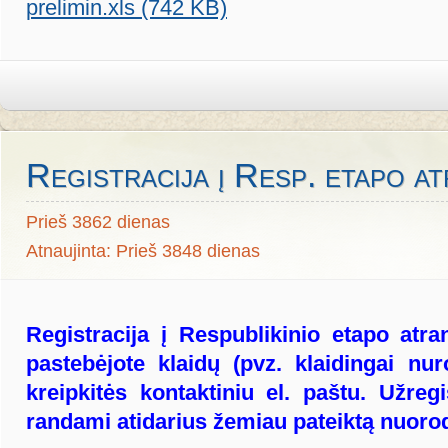
prelimin.xls (742 KB)
Registracija į Resp. etapo at
Prieš 3862 dienas
Atnaujinta: Prieš 3848 dienas
Registracija į Respublikinio etapo atra
pastebėjote klaidų (pvz. klaidingai nur
kreipkitės kontaktiniu el. paštu. Užreg
randami atidarius žemiau pateiktą nuoro