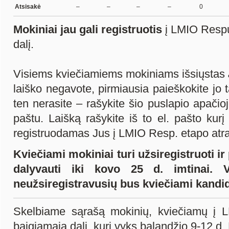
Atsisakė
–
–
–
–
0
Mokiniai jau gali registruotis
į LMIO Respu
dalį.
Visiems kviečiamiems mokiniams išsiųstas
laiško negavote, pirmiausia paieškokite jo t
ten nerasite – rašykite šio puslapio apačioj
paštu. Laišką rašykite iš to el. pašto kur
registruodamas Jus į LMIO Resp. etapo atra
Kviečiami mokiniai turi užsiregistruoti ir
dalyvauti iki kovo 25 d. imtinai. Vi
neužsiregistravusių bus kviečiami kandid
Skelbiame sąrašą mokinių, kviečiamų į L
baigiamąją dalį, kuri vyks balandžio 9-12 d.