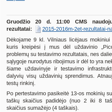
Gruodžio 20 d. 11:00 CMS naudoj
rezultatai:
2015-2016m-2et-rezultatai-n
Dėkojame 9 kl. Vilniaus licėjaus mokiniu
kuris kreipėsi į mus dėl uždavinio „Pic
problemų su testavimo rezultatais, nes dalies
sąlygoje nurodytus ribojimus ir dėl to yra n
šiame uždavinyje ir testavimo infrastruk
dalyvių visų uždavinių sprendimus. Atnau
testų rinkinį.
Po pertestavimo pasikeitė 13-os mokinių su
taškų skaičius padidėjo (nuo 2 iki 8 ta
skaičius sumažėjo (4 taškais).