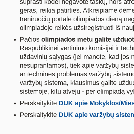
suprasti kodėl negavote taškų, nors at
geras, reikia patirties. Atkreipiame dėme
treniruočių portale olimpiados dieną neg
olimpiadoje reikės užsiregistruoti iš nau
Pačios
olimpiados metu galite užduot
Respublikinei vertinimo komisijai ir tech
uždavinių sąlygas (jei manote, kad jos n
nesuprantamos), tiek apie varžybų siste
ar technines problemas varžybų sistem
varžybų sistema, klausimus galite užduot
sistemoje, kitu atveju - per olimpiadą 
Perskaitykite
DUK apie Mokyklos/Mies
Perskaitykite
DUK apie varžybų siste