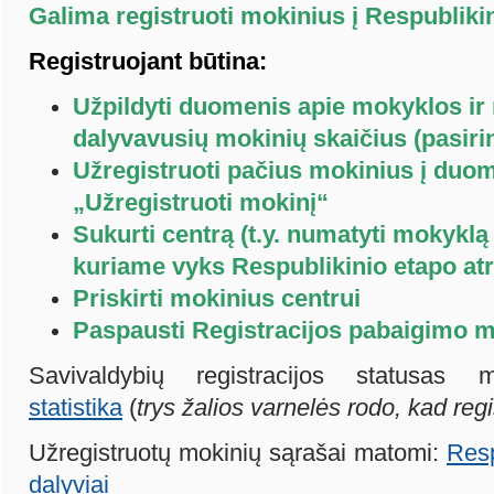
Galima registruoti mokinius į Respublikin
Registruojant būtina:
Užpildyti duomenis apie mokyklos ir
dalyvavusių mokinių skaičius (pasirink
Užregistruoti pačius mokinius į duo
„Užregistruoti mokinį“
Sukurti centrą (t.y. numatyti mokyklą
kuriame vyks Respublikinio etapo atr
Priskirti mokinius centrui
Paspausti Registracijos pabaigimo 
Savivaldybių registracijos statusa
statistika
(
trys žalios varnelės rodo, kad regi
Užregistruotų mokinių sąrašai matomi:
Resp
dalyviai