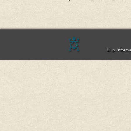
El. p.
inform