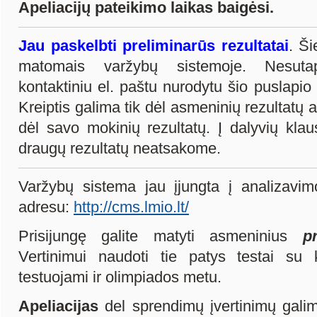
Apeliacijų pateikimo laikas baigėsi.
J
au paskelbti preliminarūs rezultatai
. Ši
matomais varžybų sistemoje. Nesutap
kontaktiniu el. paštu nurodytu šio puslapio 
Kreiptis galima tik dėl asmeninių rezultatų a
dėl savo mokinių rezultatų. Į dalyvių klau
draugų rezultatų neatsakome.
Varžybų sistema jau įjungta į analizavimo
adresu:
http://cms.lmio.lt/
Prisijungę galite matyti asmeninius
pre
Vertinimui naudoti tie patys testai su 
testuojami ir olimpiados metu.
Apeliacijas
del sprendimų įvertinimų galim