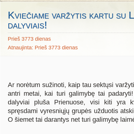
Kviečiame varžytis kartu su 
dalyviais!
Prieš 3773 dienas
Atnaujinta: Prieš 3773 dienas
Ar norėtum sužinoti, kaip tau sektųsi varžyt
antri metai, kai turi galimybę tai padaryti
dalyviai pluša Prienuose, visi kiti yra k
spręsdami vyresniųjų grupės užduotis atski
O šiemet tai darantys net turi galimybę laimė