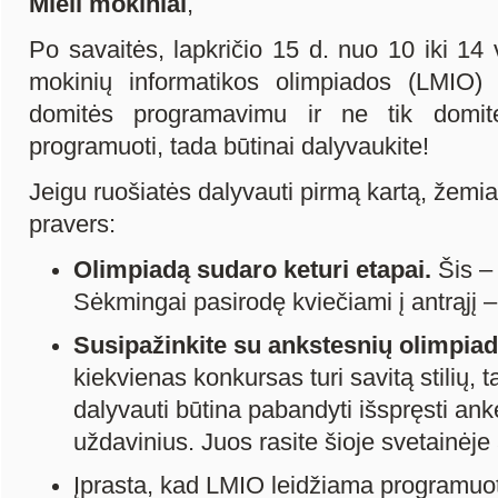
Mieli mokiniai
,
Po savaitės, lapkričio 15 d. nuo 10 iki 14
mokinių informatikos olimpiados (LMIO)
domitės programavimu ir ne tik domit
programuoti, tada būtinai dalyvaukite!
Jeigu ruošiatės dalyvauti pirmą kartą, žemia
pravers:
Olimpiadą sudaro keturi etapai.
Šis –
Sėkmingai pasirodę kviečiami į antrąjį 
Susipažinkite su ankstesnių olimpiad
kiekvienas konkursas turi savitą stilių, 
dalyvauti būtina pabandyti išspręsti an
uždavinius. Juos rasite šioje svetainėj
Įprasta, kad LMIO leidžiama programu