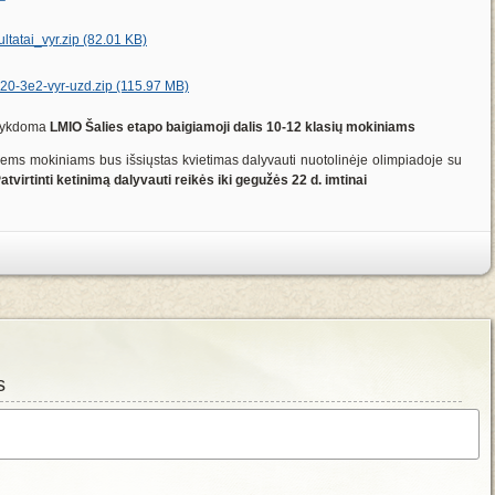
tatai_vyr.zip (82.01 KB)
20-3e2-vyr-uzd.zip (115.97 MB)
 vykdoma
LMIO Šalies etapo baigiamoji dalis 10-12 klasių mokiniams
iems mokiniams bus išsiųstas kvietimas dalyvauti nuotolinėje olimpiadoje su
atvirtinti ketinimą dalyvauti reikės iki gegužės 22 d. imtinai
s