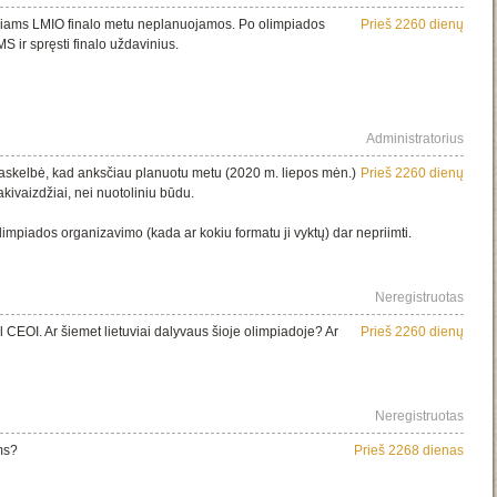
čiams LMIO finalo metu neplanuojamos. Po olimpiados
Prieš 2260 dienų
MS ir spręsti finalo uždavinius.
Administratorius
askelbė, kad anksčiau planuotu metu (2020 m. liepos mėn.)
Prieš 2260 dienų
akivaizdžiai, nei nuotoliniu būdu.
impiados organizavimo (kada ar kokiu formatu ji vyktų) dar nepriimti.
Neregistruotas
l CEOI. Ar šiemet lietuviai dalyvaus šioje olimpiadoje? Ar
Prieš 2260 dienų
Neregistruotas
ms?
Prieš 2268 dienas