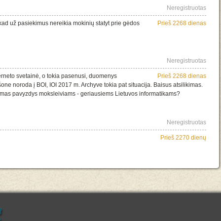
Neregistruotas
 kad už pasiekimus nereikia mokinių statyt prie gėdos
Prieš 2268 dienas
Neregistruotas
erneto svetainė, o tokia pasenusi, duomenys
Prieš 2268 dienas
ne noroda į BOI, IOI 2017 m. Archyve tokia pat situacija. Baisus atsilikimas.
kamas pavyzdys moksleiviams - geriausiems Lietuvos informatikams?
Neregistruotas
Prieš 2270 dienų