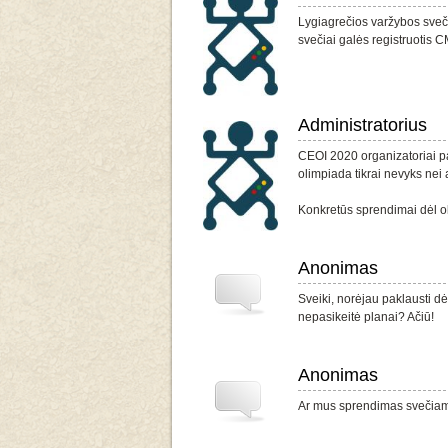
Lygiagrečios varžybos sve
svečiai galės registruotis C
Administratorius
CEOI 2020 organizatoriai p
olimpiada tikrai nevyks nei 
Konkretūs sprendimai dėl ol
Anonimas
Sveiki, norėjau paklausti dė
nepasikeitė planai? Ačiū!
Anonimas
Ar mus sprendimas svečia