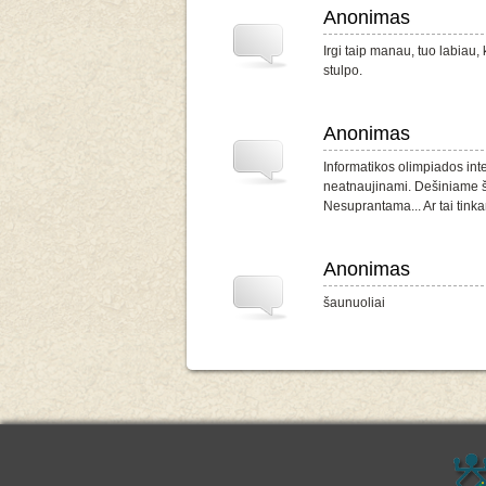
Anonimas
Irgi taip manau, tuo labiau,
stulpo.
Anonimas
Informatikos olimpiados int
neatnaujinami. Dešiniame šo
Nesuprantama... Ar tai tin
Anonimas
šaunuoliai