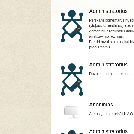
Administratorius
Perskaitę komentarus nuspr
rytojaus sprendimus, o esa
Asmeninius rezultatus dalyvi
analizavimo režimas.
Bendri rezultatai bus, kai b
problemomis.
Administratorius
Rezultatai realiu laiku nebu
Anonimas
Ar bus galima stebėti LMIO r
Administratorius