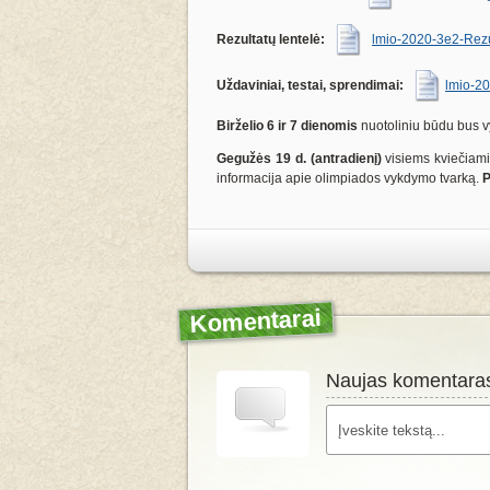
Rezultatų lentelė:
lmio-2020-3e2-Rezul
Uždaviniai, testai, sprendimai:
lmio-20
Birželio 6 ir 7 dienomis
nuotoliniu būdu bus
Gegužės 19 d. (antradienį)
visiems kviečiam
informacija apie olimpiados vykdymo tvarką.
P
Komentarai
Naujas komentara