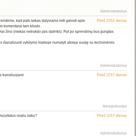
Administratorius
endėme, kad pats laikas dalyviams imti galvoti apie
Prieš 2252 dienas
mi komentarai tam kliudo.
ai žino (niekas netrukdo jais dalintis). Ryt po sprendimų bus įjungtas
us išanalizuoti vykdymo tvarkoje numatyti atvejai susiję su techninėmis
Administratorius
s transliuojami.
Prieš 2257 dienas
Neregistruotas
ezultatus realiu laiku?
Prieš 2257 dienas
Administratorius