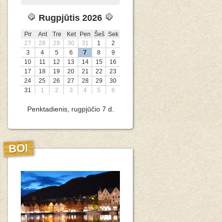
Rugpjūtis 2026
Pir
Ant
Tre
Ket
Pen
Šeš
Sek
27
28
29
30
31
1
2
3
4
5
6
7
8
9
10
11
12
13
14
15
16
17
18
19
20
21
22
23
24
25
26
27
28
29
30
31
1
2
3
4
5
6
Penktadienis, rugpjūčio 7 d.
BOI