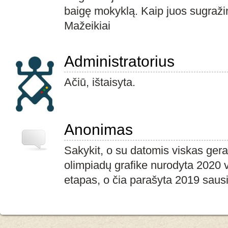
baigę mokyklą. Kaip juos sugražin
Mažeikiai
Administratorius
Ačiū, ištaisyta.
Anonimas
Sakykit, o su datomis viskas ger
olimpiadų grafike nurodyta 2020 v
etapas, o čia parašyta 2019 saus