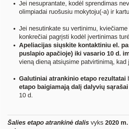
Jei nesuprantate, kodėl sprendimas neve
olimpiadai ruošusiu mokytoju(-a) ir kart
Jei nesutinkate su vertinimu, kviečiame ra
konkrečiai pagrįsti kodėl įvertinimas turė
Apeliacijas siųskite kontaktiniu el. p
puslapio apačioje) iki vasario 10 d. i
vieną dieną atsiųsime patvirtinimą, kad
Galutiniai atrankinio etapo rezultatai
etapo baigiamają dalį dalyvių sąrašai
10 d.
Šalies etapo atrankinė dalis
vyks
2020 m. 