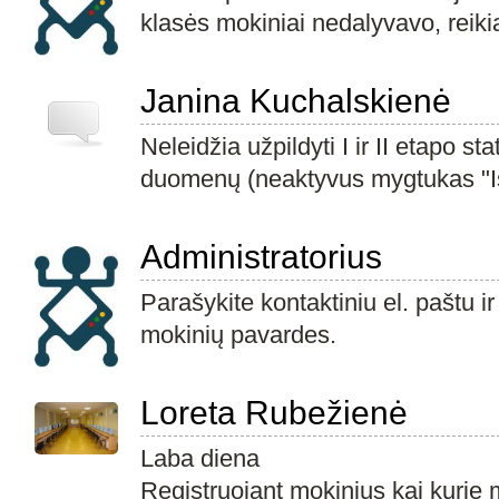
klasės mokiniai nedalyvavo, reikia
Janina Kuchalskienė
Neleidžia užpildyti I ir II etapo stat
duomenų (neaktyvus mygtukas "I
Administratorius
Parašykite kontaktiniu el. paštu i
mokinių pavardes.
Loreta Rubežienė
Laba diena
Registruojant mokinius kai kurie 