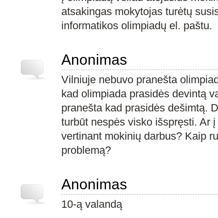
atsakingas mokytojas turėtų susis
informatikos olimpiadų el. paštu.
Anonimas
Vilniuje nebuvo pranešta olimpia
kad olimpiada prasidės devintą v
pranešta kad prasidės dešimtą. D
turbūt nespės visko išspręsti. Ar į
vertinant mokinių darbus? Kaip ru
problemą?
Anonimas
10-ą valandą