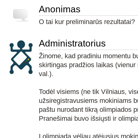
Anonimas
O tai kur preliminarūs rezultatai?
Administratorius
Žinome, kad pradiniu momentu b
skirtingas pradžios laikas (vienur 
val.).
Todėl visiems (ne tik Vilniaus, vi
užsiregistravusiems mokiniams bu
paštu nurodant tikrą olimpiados pr
Pranešimai buvo išsiųsti ir olimp
Į olimpiadą vėliau atėjusius mokiniu