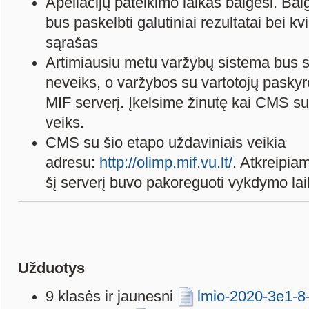
Apeliacijų pateikimo laikas baigėsi. Baig
bus paskelbti galutiniai rezultatai bei k
sąrašas
Artimiausiu metu varžybų sistema bus sus
neveiks, o varžybos su vartotojų pasky
MIF serverį. Įkelsime žinutę kai CMS su
veiks.
CMS su šio etapo uždaviniais veikia
adresu:
http://olimp.mif.vu.lt/
. Atkreipia
šį serverį buvo pakoreguoti vykdymo lai
Užduotys
9 klasės ir jaunesni
lmio-2020-3e1-8-