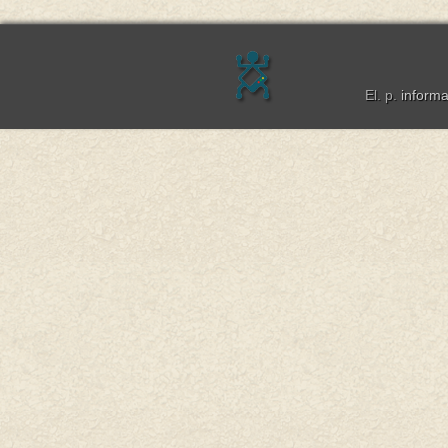
El. p.
inform