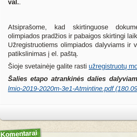
val.
.
Atsiprašome, kad skirtinguose dokum
olimpiados pradžios ir pabaigos skirtingi laik
Užregistruotiems olimpiados dalyviams ir 
patikslinimas į el. paštą.
Šioje svetainėje galite rasti
užregistruotų m
Šalies etapo atrankinės dalies dalyvia
lmio-2019-2020m-3e1-Atmintine.pdf (180.0
Komentarai