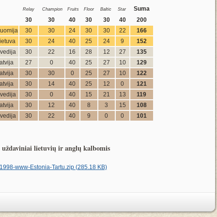
Suma
Relay
Champion
Fruits
Floor
Baltic
Star
30
30
40
30
30
40
200
uomija
30
30
24
30
30
22
166
ietuva
30
24
40
25
24
9
152
vedija
30
22
16
28
12
27
135
atvija
27
0
40
25
27
10
129
atvija
30
30
0
25
27
10
122
atvija
30
14
40
25
12
0
121
vedija
30
0
40
15
21
13
119
atvija
30
12
40
8
3
15
108
vedija
30
22
40
9
0
0
101
uždaviniai lietuvių ir anglų kalbomis
-1998-www-Estonia-Tartu.zip (285.18 KB)