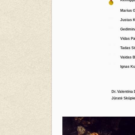
Marius 
Justas 
Gedimin
Vidas P
Tadas S
Vaidas 
Ignas K
Dr. Valentina
Jūratė Skūpi