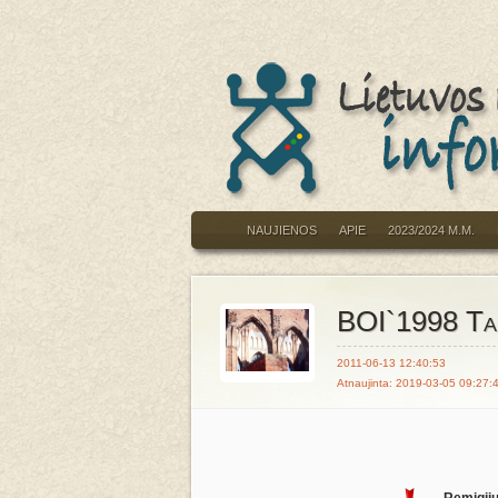
NAUJIENOS
APIE
2023/2024 M.M.
BOI`1998 Tar
2011-06-13 12:40:53
Atnaujinta: 2019-03-05 09:27:
Remigiju