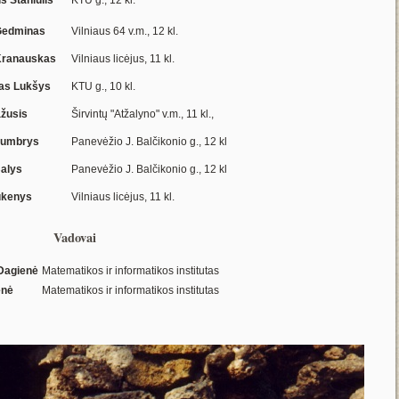
Gedminas
Vilniaus 64 v.m., 12 kl.
Kranauskas
Vilniaus licėjus, 11 kl.
as Lukšys
KTU g., 10 kl.
ažusis
Širvintų "Atžalyno" v.m., 11 kl.,
tumbrys
Panevėžio J. Balčikonio g., 12 kl
Balys
Panevėžio J. Balčikonio g., 12 kl
ukenys
Vilniaus licėjus, 11 kl.
Vadovai
 Dagienė
Matematikos ir informatikos institutas
enė
Matematikos ir informatikos institutas