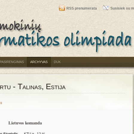
RSS prenumerata
Susisiek su 
PASIRENGIMAS
ARCHYVAS
DUK
tu - Talinas, Estija
49
Lietuvos komanda
s Staniulis
KTU g., 12 kl.