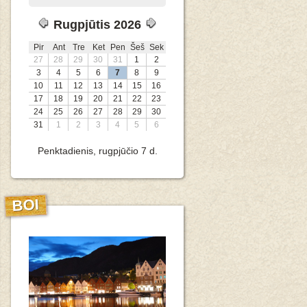
Rugpjūtis 2026
Pir
Ant
Tre
Ket
Pen
Šeš
Sek
27
28
29
30
31
1
2
3
4
5
6
7
8
9
10
11
12
13
14
15
16
17
18
19
20
21
22
23
24
25
26
27
28
29
30
31
1
2
3
4
5
6
Penktadienis, rugpjūčio 7 d.
BOI