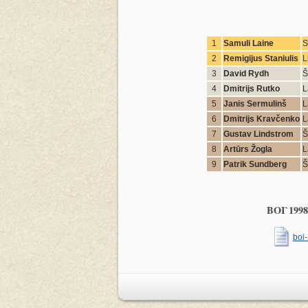
1
Samuli Laine
S
2
Remigijus Staniulis
L
3
David Rydh
Š
4
Dmitrijs Rutko
L
5
Janis Sermulinš
L
6
Dmitrijs Kravčenko
L
7
Gustav Lindstrom
Š
8
Artūrs Žogla
L
9
Patrik Sundberg
Š
BOI`1998 
boi