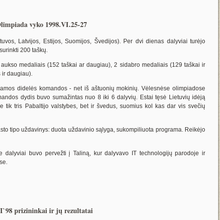
limpiada vyko 1998.VI.25-27
uvos, Latvijos, Estijos, Suomijos, Švedijos). Per dvi dienas dalyviai turėjo
surinkti 200 taškų.
 aukso medaliais (152 taškai ar daugiau), 2 sidabro medaliais (129 taškai ir
 ir daugiau).
čiamos didelės komandos - net iš aštuonių mokinių. Vėlesnėse olimpiadose
omandos dydis buvo sumažintas nuo 8 iki 6 dalyvių. Estai tęsė Lietuvių idėją
ne tik tris Pabaltijo valstybes, bet ir švedus, suomius kol kas dar vis svečių
asto tipo uždavinys: duota uždavinio sąlyga, sukompiliuota programa. Reikėjo
 dalyviai buvo pervežti į Taliną, kur dalyvavo IT technologijų parodoje ir
se.
`98 prizininkai ir jų rezultatai