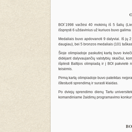
O
BOI`1998 varžėsi 40 mokinių iš 5 šalių (Liet
išspręsti 6 uždavinius už kuriuos buvo galima 
Medaliais buvo apdovanoti 9 dalyviai. Iš jų 2
daugiau), bei 5 bronzos medaliais (101 taškas
Šioje olimpiadoje paskutinį kartą buvo kvie
didėjant dalyvaujančių valstybių skaičiui, k
išplėsti Baltijos olimpiadą ir į BOI pakvietė 
teisėmis.
Pirmą kartą olimpiadoje buvo pateiktas neįpr
ištestuoti sprendimą ir surasti klaidas.
Po dviejų sprendimo dienų Tartu universitete
komandiniame žaidimų programavimo konkur
BOI