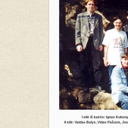
I eilė iš kairės: Ignas Kuke
II eilė: Vaidas Balys, Vidas Pažusis,