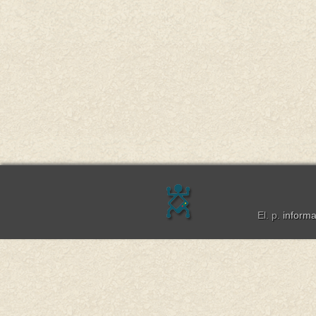
El. p.
inform