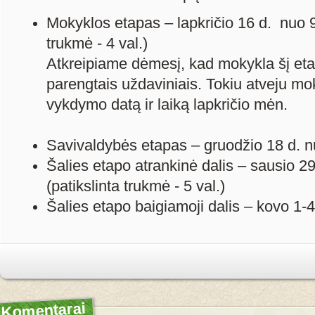
Mokyklos etapas – lapkričio 16 d. nuo 9 i
trukmė - 4 val.)
Atkreipiame dėmesį, kad mokykla šį etap
parengtais uždaviniais. Tokiu atveju mo
vykdymo datą ir laiką lapkričio mėn.
Savivaldybės etapas – gruodžio 18 d. nu
Šalies etapo atrankinė dalis – sausio 29 
(patikslinta trukmė - 5 val.)
Šalies etapo baigiamoji dalis – kovo 1-4 
Komentarai