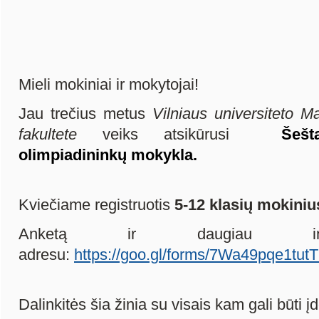
Mieli mokiniai ir mokytojai!
Jau trečius metus
Vilniaus universiteto M
fakultete
veiks atsikūrusi
Šešt
olimpiadininkų mokykla.
Kviečiame registruotis
5-12 klasių mokiniu
Anketą ir daugiau infor
adresu:
https://goo.gl/forms/7Wa49pqe1tu
Dalinkitės šia žinia su visais kam gali būti 