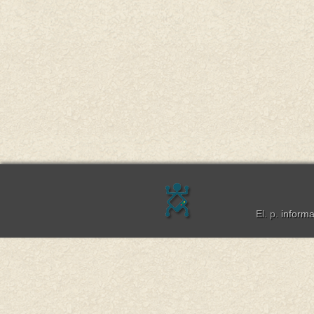
El. p.
inform