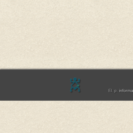
El. p.
inform