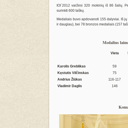
IOI`2012 varžėsi 320 mokinių iš 86 šalių. Pe
surinkti 600 taškų.
Medaliais buvo apdovanoti 155 dalyviai. Iš jų
ir daugiau), bei 78 bronzos medaliais (157 taš
Medalius laim
Vieta
Karolis Greblikas
59
Kęstutis Vilčinskas
75
Andrius Žiūkas
116-117
Vladimir Daglis
146
Koma