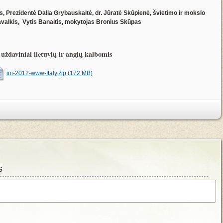
as, Prezidentė Dalia Grybauskaitė, dr. Jūratė Skūpienė, švietimo ir mokslo
avalkis, Vytis Banaitis, mokytojas Bronius Skūpas
uždaviniai lietuvių ir anglų kalbomis
ioi-2012-www-Italy.zip (172 MB)
s