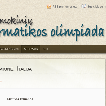
RSS prenumerata
Susisiek su 
PASIRENGIMAS
ARCHYVAS
DUK
ione, Italija
15
Lietuvos komanda