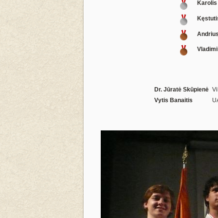
Karolis
Kęstuti
Andrius
Vladimi
Dr. Jūratė Skūpienė
Vi
Vytis Banaitis
UA