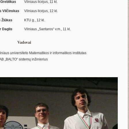
 Greblikas
Vilniaus licėjus, 11 kl.
s Vilčinskas
Vilniaus licėjus, 12 kl.
 Žiūkas
KTU g., 12 kl.
r Daglis
Vilniaus „Santaros“ v.m., 11 kl.
Vadovai
lniaus universiteto Matematikos ir informatikos institutas
B „BALTO“ sistemų inžinierius