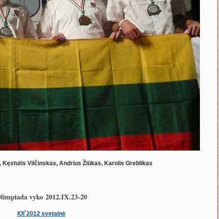
s, Kęstutis Vilčinskas, Andrius Žiūkas, Karolis Greblikas
limpiada vyko 2012.IX.23-20
IOI`2012 svetainė