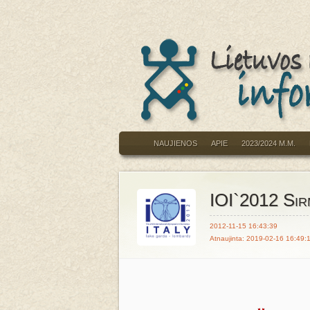
NAUJIENOS
APIE
2023/2024 M.M.
IOI`2012 Sirm
2012-11-15 16:43:39
Atnaujinta: 2019-02-16 16:49: