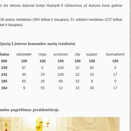
r dvi dienas dalyviai turėjo išspręsti 6 uždavinius už kuriuos buvo galima
 26 aukso medaliais (364 taškai ir daugiau), 51 sidabro medaliau (237 taškai
kai ir daugiau).
ėjusių Lietuvos komandos narių rezultatai
Suma
odometer
rings
scrivener
city
supper
tournament
600
100
100
100
100
100
100
259
67
0
100
32
60
0
242
40
20
100
32
33
17
185
65
20
60
32
8
0
164
9
55
12
32
39
17
ndos pagerbimas prezidentūroje