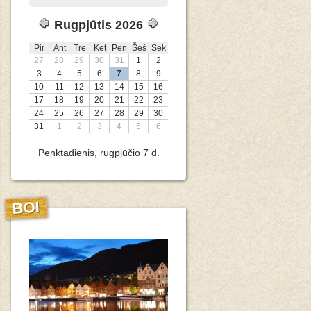
Rugpjūtis 2026
Pir
Ant
Tre
Ket
Pen
Šeš
Sek
27
28
29
30
31
1
2
3
4
5
6
7
8
9
10
11
12
13
14
15
16
17
18
19
20
21
22
23
24
25
26
27
28
29
30
31
1
2
3
4
5
6
Penktadienis, rugpjūčio 7 d.
BOI