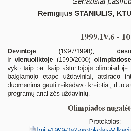
Geriausiai pasiro
Remigijus STANIULIS, KTU 
1999.IV.6 - 10
Devintoje
(1997/1998),
deši
ir
vienuoliktoje
(1999/2000)
olimpiados
vyko taip pat kaip aštuntojoje olimpiadoje.
baigiamojo etapo uždaviniai, atsirado int
duomenims gauti reikėdavo kreiptis į duota
programų analizės uždavinių.
Olimpiados nugalėt
Protokolas:
lmio-1999-3e2-protokolas-Vilkavi