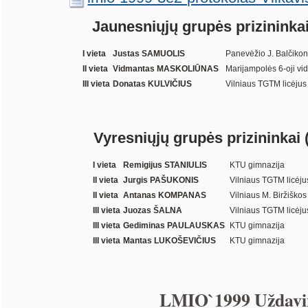
Jaunesniųjų grupės prizininkai
I vieta
Justas SAMUOLIS
Panevėžio J. Balčikon
II vieta
Vidmantas MASKOLIŪNAS
Marijampolės 6-oji vi
III vieta
Donatas KULVIČIUS
Vilniaus TGTM licėjus
Vyresniųjų grupės prizininkai 
I vieta
Remigijus STANIULIS
KTU gimnazija
II vieta
Jurgis PAŠUKONIS
Vilniaus TGTM licėju
II vieta
Antanas KOMPANAS
Vilniaus M. Biržiškos
III vieta
Juozas ŠALNA
Vilniaus TGTM licėju
III vieta
Gediminas PAULAUSKAS
KTU gimnazija
III vieta
Mantas LUKOŠEVIČIUS
KTU gimnazija
LMIO`1999 Uždavi